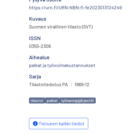
https://urn.fi/URN:NBN:fi-fe2023013124249
Kuvaus
Suomen virallinen tilasto (SVT)
ISSN
0355-2306
Aihealue
palkat ja työvoimakustannukset
Sarja
Tilastotiedotus PA
|
1969:12
Avainsanat
tilastot
palkat
työnantajajärjestöt
Tietueen kaikki tiedot