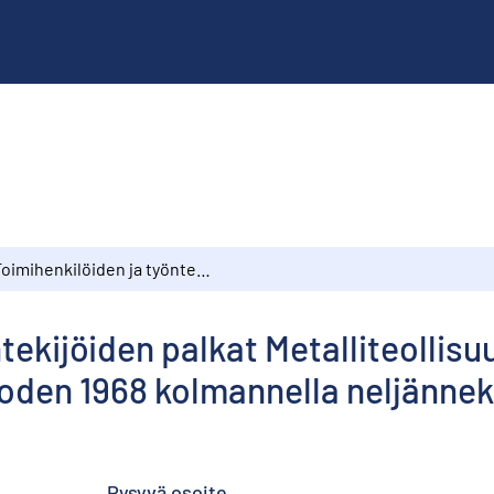
Toimihenkilöiden ja työntekijöiden palkat Metalliteollisuudenharjoittajain Liitto ry:n jäsenyrityksissä vuoden 1968 kolmannella neljänneksellä
tekijöiden palkat Metalliteollisu
uoden 1968 kolmannella neljännek
Pysyvä osoite