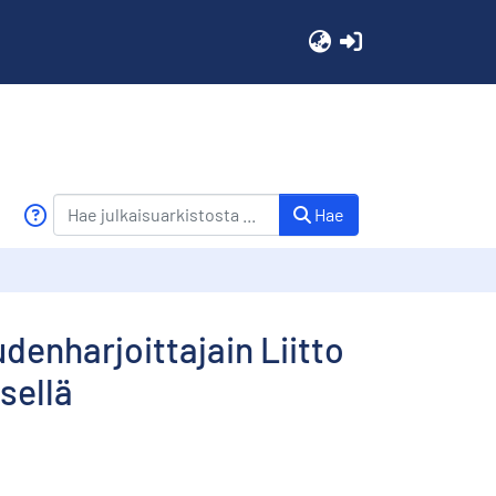
(current)
Hae
udenharjoittajain Liitto
sellä