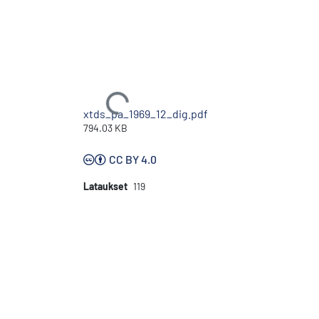
Ladataan...
xtds_pa_1969_12_dig.pdf
794.03 KB
CC BY 4.0
Lataukset
119