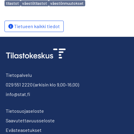
Avainsanat
tilastot
väestötilastot
väestönmuutokset
Tietueen kaikki tiedot
Tietopalvelu
029 551 2220
(arkisin klo 9.00-16.00)
info@stat.fi
Tietosuojaseloste
Saavutettavuusseloste
Evästeasetukset