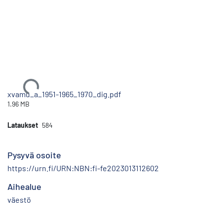
Ladataan...
xvamu_a_1951-1965_1970_dig.pdf
1.96 MB
Lataukset
584
Pysyvä osoite
https://urn.fi/URN:NBN:fi-fe2023013112602
Aihealue
väestö