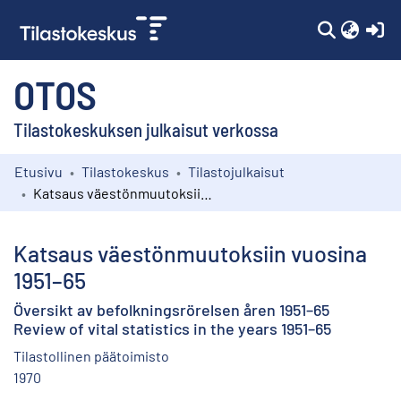
(c
OTOS
Tilastokeskuksen julkaisut verkossa
Etusivu
Tilastokeskus
Tilastojulkaisut
Kokoelmat
Katsaus väestönmuutoksiin vuosina 1951–65
Selaa
Katsaus väestönmuutoksiin vuosina
1951–65
Översikt av befolkningsrörelsen åren 1951–65
Review of vital statistics in the years 1951–65
Tilastollinen päätoimisto
1970