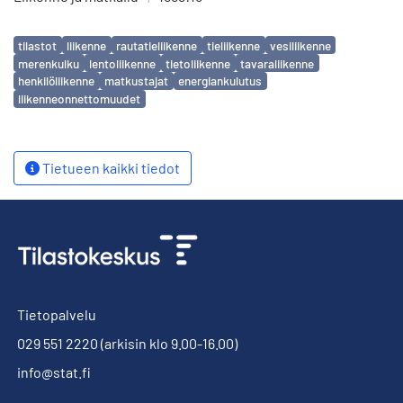
Avainsanat
tilastot
liikenne
rautatieliikenne
tieliikenne
vesiliikenne
merenkulku
lentoliikenne
tietoliikenne
tavaraliikenne
henkilöliikenne
matkustajat
energiankulutus
liikenneonnettomuudet
Tietueen kaikki tiedot
Tietopalvelu
029 551 2220
(arkisin klo 9.00-16.00)
info@stat.fi