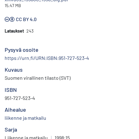
15.47 MB
CC BY 4.0
Lataukset
243
Pysyvä osoite
https://urn.fi/URN:ISBN:951-727-523-4
Kuvaus
Suomen virallinen tilasto (SVT)
ISBN
951-727-523-4
Aihealue
liikenne ja matkailu
Sarja
Liikenne ja matkailu
|
1998:15