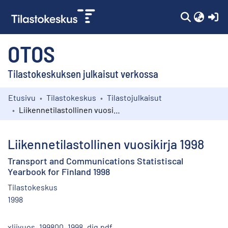
(c
OTOS
Tilastokeskuksen julkaisut verkossa
Etusivu
Tilastokeskus
Tilastojulkaisut
Kokoelmat
Liikennetilastollinen vuosikirja 1998
Selaa
Liikennetilastollinen vuosikirja 1998
Transport and Communications Statistiscal
Yearbook for Finland 1998
Tilastokeskus
1998
xliivuos_199800_1998_dig.pdf