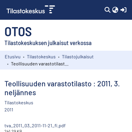
(c
OTOS
Tilastokeskuksen julkaisut verkossa
Etusivu
Tilastokeskus
Tilastojulkaisut
Kokoelmat
Teollisuuden varastotilasto : 2011, 3. neljännes
Selaa
Teollisuuden varastotilasto : 2011, 3.
neljännes
Tilastokeskus
2011
tva_2011_03_2011-11-21_fi.pdf
241.29 KB