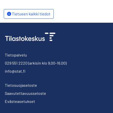
Tietueen kaikki tiedot
Tietopalvelu
029 551 2220
(arkisin klo 9.00-16.00)
info@stat.fi
Tietosuojaseloste
Saavutettavuusseloste
Evästeasetukset