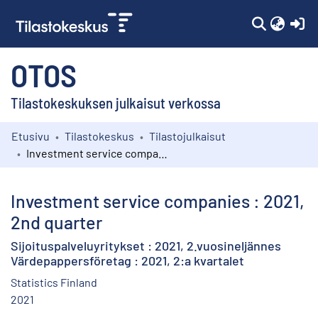
(c
OTOS
Tilastokeskuksen julkaisut verkossa
Etusivu
Tilastokeskus
Tilastojulkaisut
Kokoelmat
Investment service companies : 2021, 2nd quarter
Selaa
Investment service companies : 2021,
2nd quarter
Sijoituspalveluyritykset : 2021, 2.vuosineljännes
Värdepappersföretag : 2021, 2:a kvartalet
Statistics Finland
2021