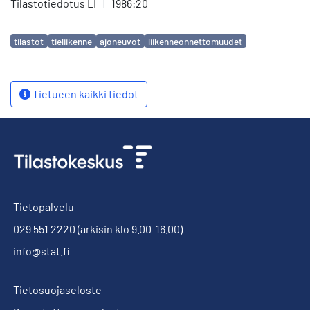
Tilastotiedotus LI
|
1986:20
Avainsanat
tilastot
tieliikenne
ajoneuvot
liikenneonnettomuudet
Tietueen kaikki tiedot
Tietopalvelu
029 551 2220
(arkisin klo 9.00-16.00)
info@stat.fi
Tietosuojaseloste