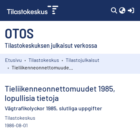
(c
OTOS
Tilastokeskuksen julkaisut verkossa
Etusivu
Tilastokeskus
Tilastojulkaisut
Kokoelmat
Tieliikenneonnettomuudet 1985, lopullisia tietoja
Selaa
Tieliikenneonnettomuudet 1985,
lopullisia tietoja
Vägtrafikolyckor 1985, slutliga uppgifter
Tilastokeskus
1986-08-01