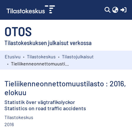
(c
OTOS
Tilastokeskuksen julkaisut verkossa
Etusivu
Tilastokeskus
Tilastojulkaisut
Kokoelmat
Tieliikenneonnettomuustilasto : 2016, elokuu
Selaa
Tieliikenneonnettomuustilasto : 2016,
elokuu
Statistik över vägtrafikolyckor
Statistics on road traffic accidents
Tilastokeskus
2016