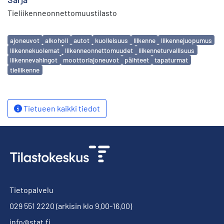
Tieliikenneonnettomuustilasto
Avainsanat
ajoneuvot
alkoholi
autot
kuolleisuus
liikenne
liikennejuopumus
liikennekuolemat
liikenneonnettomuudet
liikenneturvallisuus
liikennevahingot
moottoriajoneuvot
päihteet
tapaturmat
tieliikenne
Tietueen kaikki tiedot
Tietopalvelu
029 551 2220
(arkisin klo 9.00-16.00)
info@stat.fi