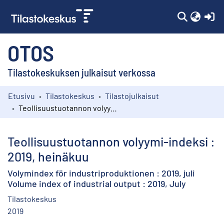
(c
OTOS
Tilastokeskuksen julkaisut verkossa
Etusivu
Tilastokeskus
Tilastojulkaisut
Kokoelmat
Teollisuustuotannon volyymi-indeksi : 2019, heinäkuu
Selaa
Teollisuustuotannon volyymi-indeksi :
2019, heinäkuu
Volymindex för industriproduktionen : 2019, juli
Volume index of industrial output : 2019, July
Tilastokeskus
2019