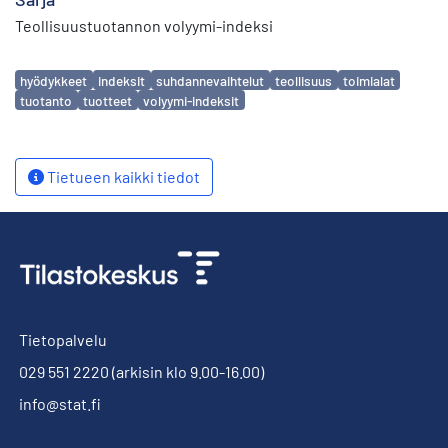
Teollisuustuotannon volyymi-indeksi
Avainsanat
hyödykkeet
indeksit
suhdannevaihtelut
teollisuus
toimialat
tuotanto
tuotteet
volyymi-indeksit
Tietueen kaikki tiedot
Tietopalvelu
029 551 2220
(arkisin klo 9.00-16.00)
info@stat.fi