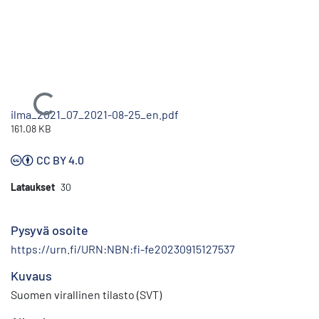
Ladataan...
ilma_2021_07_2021-08-25_en.pdf
161.08 KB
CC BY 4.0
Lataukset
30
Pysyvä osoite
https://urn.fi/URN:NBN:fi-fe20230915127537
Kuvaus
Suomen virallinen tilasto (SVT)