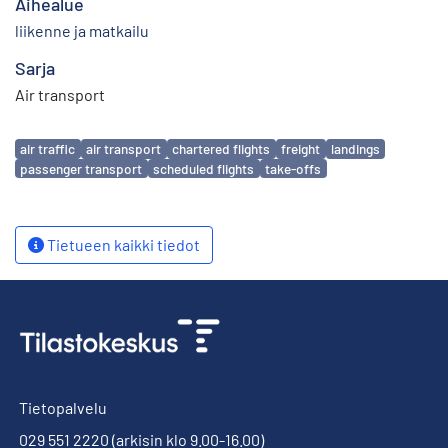
Aihealue
liikenne ja matkailu
Sarja
Air transport
Avainsanat
air traffic
air transport
chartered flights
freight
landings
passenger transport
scheduled flights
take-offs
Tietueen kaikki tiedot
Tietopalvelu
029 551 2220
(arkisin klo 9.00-16.00)