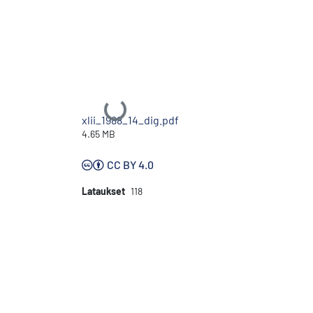
Ladataan...
xlii_1988_14_dig.pdf
4.65 MB
CC BY 4.0
Lataukset
118