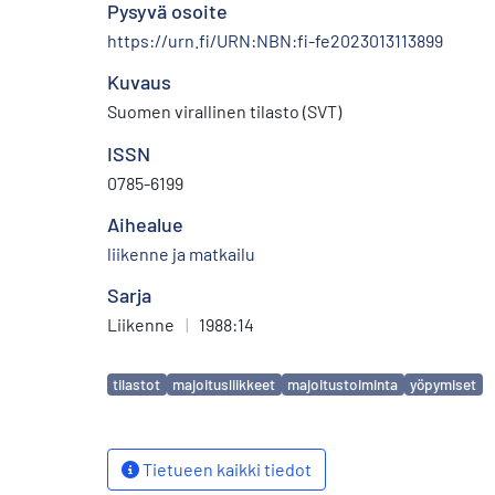
Pysyvä osoite
https://urn.fi/URN:NBN:fi-fe2023013113899
Kuvaus
Suomen virallinen tilasto (SVT)
ISSN
0785-6199
Aihealue
liikenne ja matkailu
Sarja
Liikenne
|
1988:14
Avainsanat
tilastot
majoitusliikkeet
majoitustoiminta
yöpymiset
Tietueen kaikki tiedot