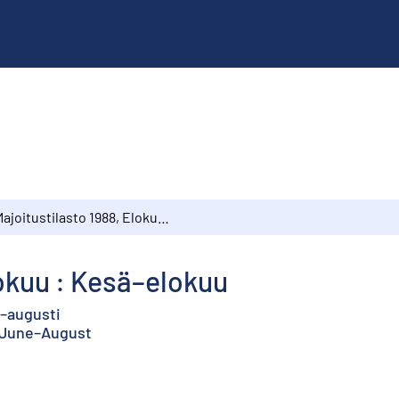
Majoitustilasto 1988, Elokuu : Kesä–elokuu
lokuu : Kesä–elokuu
i–augusti
: June–August