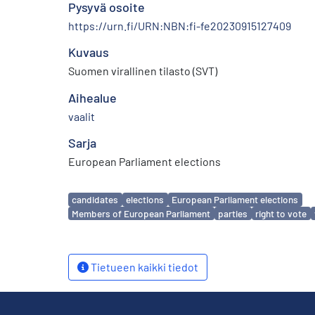
Pysyvä osoite
https://urn.fi/URN:NBN:fi-fe20230915127409
Kuvaus
Suomen virallinen tilasto (SVT)
Aihealue
vaalit
Sarja
European Parliament elections
Avainsanat
candidates
elections
European Parliament elections
Members of European Parliament
parties
right to vote
Tietueen kaikki tiedot