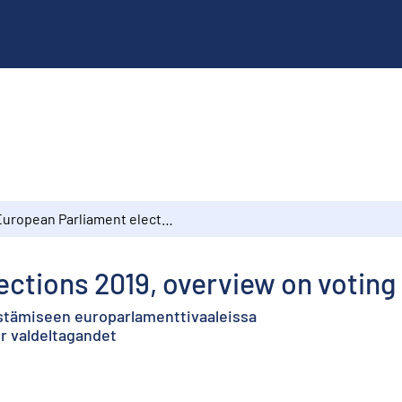
European Parliament elections 2019, overview on voting
ctions 2019, overview on voting
estämiseen europarlamenttivaaleissa
r valdeltagandet