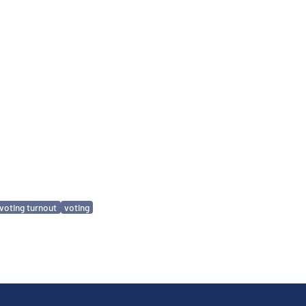
voting turnout
voting