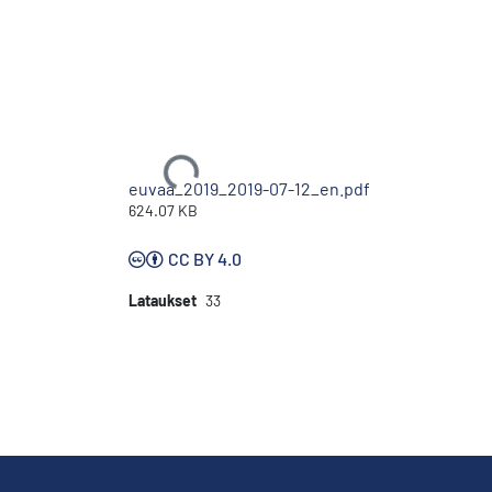
Ladataan...
euvaa_2019_2019-07-12_en.pdf
624.07 KB
CC BY 4.0
Lataukset
33