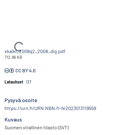
Ladataan...
xkalki_2008q2_2008_dig.pdf
712.96 KB
CC BY 4.0
Lataukset
137
Pysyvä osoite
https://urn.fi/URN:NBN:fi-fe2023013119559
Kuvaus
Suomen virallinen tilasto (SVT)