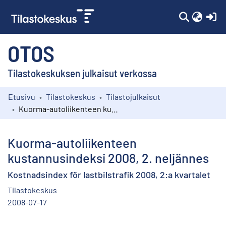
(c
OTOS
Tilastokeskuksen julkaisut verkossa
Etusivu
Tilastokeskus
Tilastojulkaisut
Kokoelmat
Kuorma-autoliikenteen kustannusindeksi 2008, 2. neljännes
Selaa
Kuorma-autoliikenteen
kustannusindeksi 2008, 2. neljännes
Kostnadsindex för lastbilstrafik 2008, 2:a kvartalet
Tilastokeskus
2008-07-17