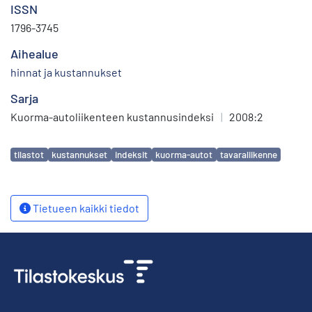
ISSN
1796-3745
Aihealue
hinnat ja kustannukset
Sarja
Kuorma-autoliikenteen kustannusindeksi
|
2008:2
Avainsanat
tilastot
kustannukset
indeksit
kuorma-autot
tavaraliikenne
Tietueen kaikki tiedot