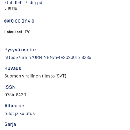
xtul_1991_7_dig.pdf
5.18 MB
CC BY 4.0
Lataukset
176
Pysyvä osoite
https://urn.fi/URN:NBN:fi-fe202301318285
Kuvaus
Suomen virallinen tilasto (SVT)
ISSN
0784-8420
Aihealue
tulot ja kulutus
Sarja