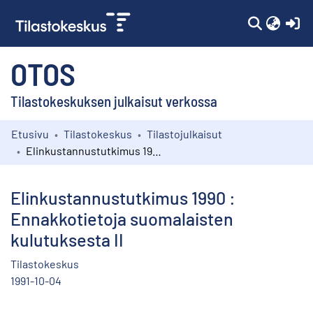
(c
OTOS
Tilastokeskuksen julkaisut verkossa
Etusivu
Tilastokeskus
Tilastojulkaisut
Kokoelmat
Elinkustannustutkimus 1990 : Ennakkotietoja suomalaisten kulutuksesta II
Selaa
Elinkustannustutkimus 1990 :
Ennakkotietoja suomalaisten
kulutuksesta II
Tilastokeskus
1991-10-04