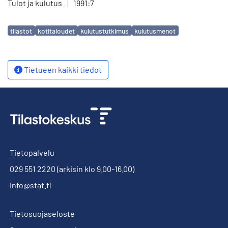
Tulot ja kulutus
|
1991:7
Avainsanat
tilastot
kotitaloudet
kulutustutkimus
kulutusmenot
Tietueen kaikki tiedot
Tietopalvelu
029 551 2220
(arkisin klo 9.00-16.00)
info@stat.fi
Tietosuojaseloste