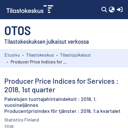
(c
OTOS
Tilastokeskuksen julkaisut verkossa
Etusivu
Tilastokeskus
Tilastojulkaisut
Kokoelmat
Producer Price Indices for Services : 2018, 1st quarter
Selaa
Producer Price Indices for Services :
2018, 1st quarter
Palvelujen tuottajahintaindeksit : 2018, 1.
vuosineljännes
Producentprisindex för tjänster : 2018, 1:a kvartalet
Statistics Finland
2018