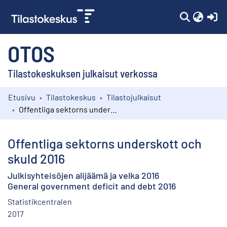
(c
OTOS
Tilastokeskuksen julkaisut verkossa
Etusivu
Tilastokeskus
Tilastojulkaisut
Kokoelmat
Offentliga sektorns underskott och skuld 2016
Selaa
Offentliga sektorns underskott och
skuld 2016
Julkisyhteisöjen alijäämä ja velka 2016
General government deficit and debt 2016
Statistikcentralen
2017