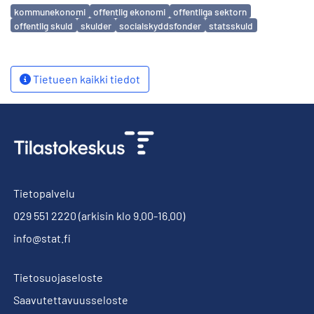
Avainsanat
kommunekonomi
offentlig ekonomi
offentliga sektorn
offentlig skuld
skulder
socialskyddsfonder
statsskuld
Tietueen kaikki tiedot
Tietopalvelu
029 551 2220
(arkisin klo 9.00-16.00)
info@stat.fi
Tietosuojaseloste
Saavutettavuusseloste