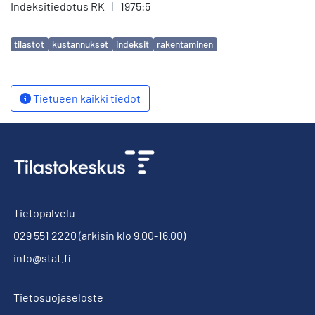
Indeksitiedotus RK
|
1975:5
Avainsanat
tilastot
kustannukset
indeksit
rakentaminen
Tietueen kaikki tiedot
Tietopalvelu
029 551 2220
(arkisin klo 9.00-16.00)
info@stat.fi
Tietosuojaseloste