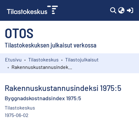
(c
OTOS
Tilastokeskuksen julkaisut verkossa
Etusivu
Tilastokeskus
Tilastojulkaisut
Kokoelmat
Rakennuskustannusindeksi 1975:5
Selaa
Rakennuskustannusindeksi 1975:5
Byggnadskostnadsindex 1975:5
Tilastokeskus
1975-06-02