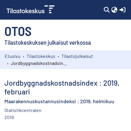
(c
OTOS
Tilastokeskuksen julkaisut verkossa
Etusivu
Tilastokeskus
Tilastojulkaisut
Kokoelmat
Jordbyggnadskostnadsindex : 2019, februari
Selaa
Jordbyggnadskostnadsindex : 2019,
februari
Maarakennuskustannusindeksi : 2019, helmikuu
Statistikcentralen
2019