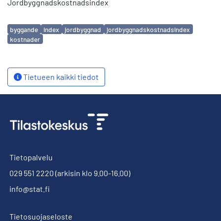
Jordbyggnadskostnadsindex
Avainsanat
byggande
index
jordbyggnad
jordbyggnadskostnadsindex
kostnader
Tietueen kaikki tiedot
Tietopalvelu
029 551 2220
(arkisin klo 9.00-16.00)
info@stat.fi
Tietosuojaseloste