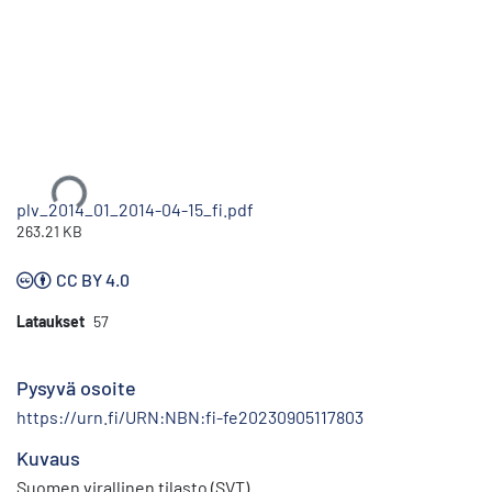
Ladataan...
plv_2014_01_2014-04-15_fi.pdf
263.21 KB
CC BY 4.0
Lataukset
57
Pysyvä osoite
https://urn.fi/URN:NBN:fi-fe20230905117803
Kuvaus
Suomen virallinen tilasto (SVT)