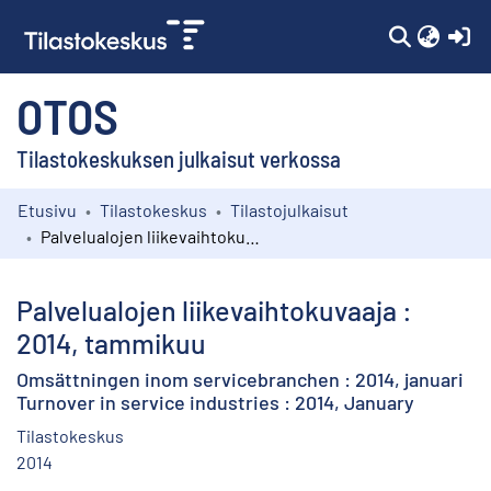
(c
OTOS
Tilastokeskuksen julkaisut verkossa
Etusivu
Tilastokeskus
Tilastojulkaisut
Kokoelmat
Palvelualojen liikevaihtokuvaaja : 2014, tammikuu
Selaa
Palvelualojen liikevaihtokuvaaja :
2014, tammikuu
Omsättningen inom servicebranchen : 2014, januari
Turnover in service industries : 2014, January
Tilastokeskus
2014