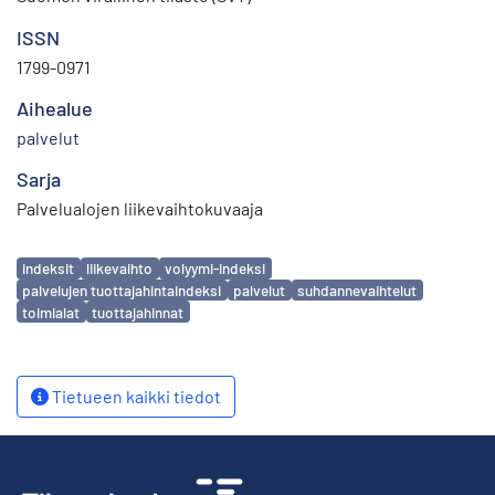
ISSN
1799-0971
Aihealue
palvelut
Sarja
Palvelualojen liikevaihtokuvaaja
Avainsanat
indeksit
liikevaihto
volyymi-indeksi
palvelujen tuottajahintaindeksi
palvelut
suhdannevaihtelut
toimialat
tuottajahinnat
Tietueen kaikki tiedot