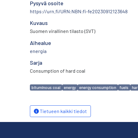
Pysyvä osoite
https://urn.fi/URN:NBN:fi-fe20230912123648
Kuvaus
Suomen virallinen tilasto (SVT)
Aihealue
energia
Sarja
Consumption of hard coal
Avainsanat
bituminous coal
energy
energy consumption
fuels
har
Tietueen kaikki tiedot