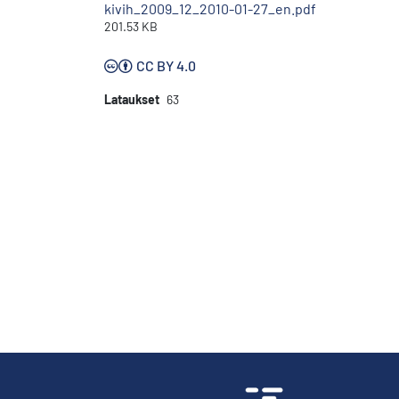
kivih_2009_12_2010-01-27_en.pdf
201.53 KB
CC BY 4.0
Lataukset
63