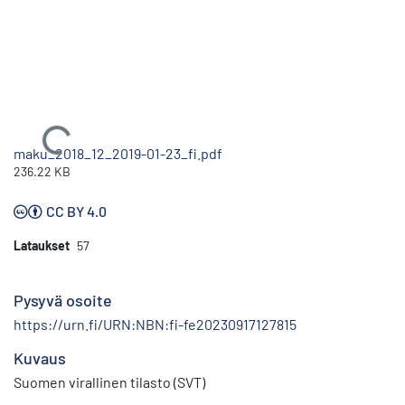
Ladataan...
maku_2018_12_2019-01-23_fi.pdf
236.22 KB
CC BY 4.0
Lataukset
57
Pysyvä osoite
https://urn.fi/URN:NBN:fi-fe20230917127815
Kuvaus
Suomen virallinen tilasto (SVT)