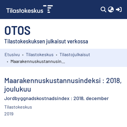
(c
OTOS
Tilastokeskuksen julkaisut verkossa
Etusivu
Tilastokeskus
Tilastojulkaisut
Kokoelmat
Maarakennuskustannusindeksi : 2018, joulukuu
Selaa
Maarakennuskustannusindeksi : 2018,
joulukuu
Jordbyggnadskostnadsindex : 2018, december
Tilastokeskus
2019