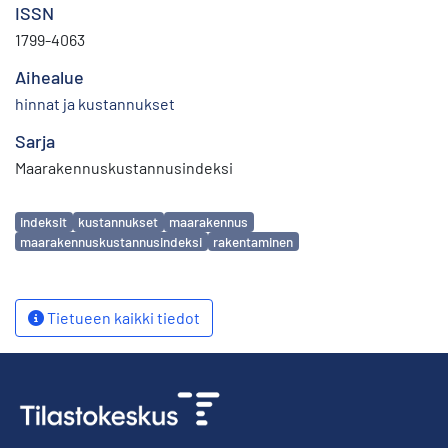
ISSN
1799-4063
Aihealue
hinnat ja kustannukset
Sarja
Maarakennuskustannusindeksi
Avainsanat
indeksit
kustannukset
maarakennus
maarakennuskustannusindeksi
rakentaminen
Tietueen kaikki tiedot