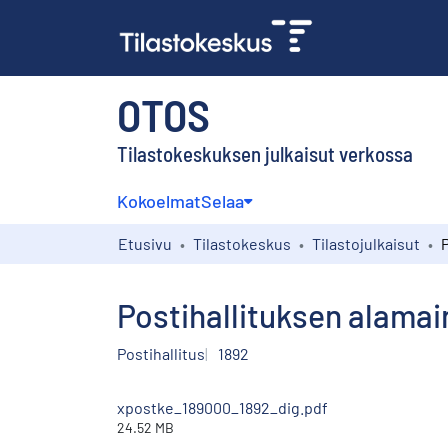
OTOS
Tilastokeskuksen julkaisut verkossa
Kokoelmat
Selaa
Etusivu
Tilastokeskus
Tilastojulkaisut
Postihallituksen alama
Postihallitus
1892
xpostke_189000_1892_dig.pdf
24.52 MB