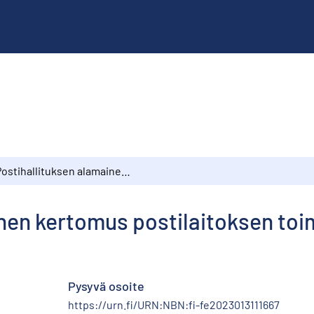
Postihallituksen alamainen kertomus postilaitoksen toimesta vuonna 1890
inen kertomus postilaitoksen to
Pysyvä osoite
https://urn.fi/URN:NBN:fi-fe2023013111667