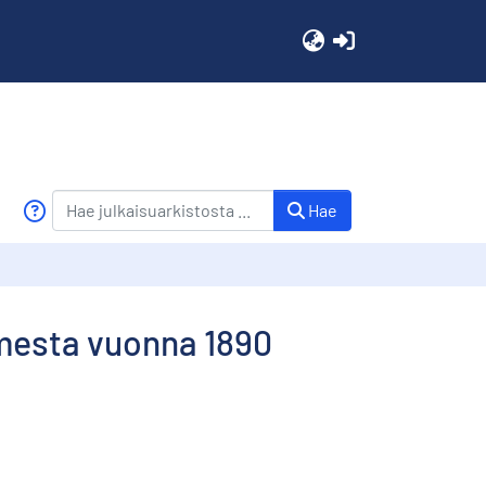
(current)
Hae
imesta vuonna 1890