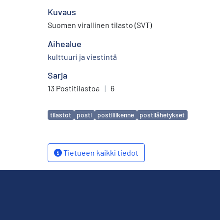
Kuvaus
Suomen virallinen tilasto (SVT)
Aihealue
kulttuuri ja viestintä
Sarja
13 Postitilastoa
|
6
Avainsanat
tilastot
posti
postiliikenne
postilähetykset
Tietueen kaikki tiedot