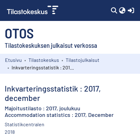
(c
OTOS
Tilastokeskuksen julkaisut verkossa
Etusivu
Tilastokeskus
Tilastojulkaisut
Kokoelmat
Inkvarteringsstatistik : 2017, december
Selaa
Inkvarteringsstatistik : 2017,
december
Majoitustilasto : 2017, joulukuu
Accommodation statistics : 2017, December
Statistikcentralen
2018