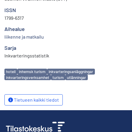
ISSN
1799-6317
Aihealue
liikenne ja matkailu
Sarja
Inkvarteringsstatistik
Avainsanat
hotell
inhemsk turism
inkvarteringsanläggningar
inkvarteringsverksamhet
turism
utlänningar
Tietueen kaikki tiedot