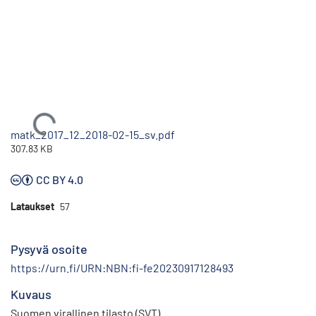
Ladataan...
matk_2017_12_2018-02-15_sv.pdf
307.83 KB
CC BY 4.0
Lataukset
57
Pysyvä osoite
https://urn.fi/URN:NBN:fi-fe20230917128493
Kuvaus
Suomen virallinen tilasto (SVT)