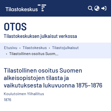
(c
OTOS
Tilastokeskuksen julkaisut verkossa
Etusivu
Tilastokeskus
Tilastojulkaisut
Kokoelmat
Tilastollinen osoitus Suomen alkeisopistojen tilasta ja vaikutuksesta lukuvuonna 1875–1876
Selaa
Tilastollinen osoitus Suomen
alkeisopistojen tilasta ja
vaikutuksesta lukuvuonna 1875–1876
Koulutoimen Ylihallitus
1876