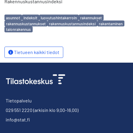
Rakennuskustannusindeksi
Avainsanat
asunnot
indeksit
luovutushintakerroin
rakennukset
rakennuskustannukset
rakennuskustannusindeksi
rakentaminen
talonrakennus
Tietueen kaikki tiedot
Tietopalvelu
029 551 2220
(arkisin klo 9.00-16.00)
info@stat.fi