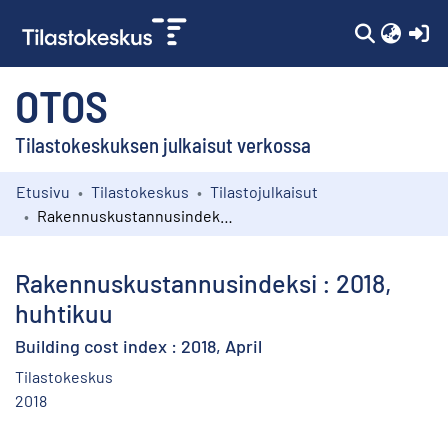
(c
OTOS
Tilastokeskuksen julkaisut verkossa
Etusivu
Tilastokeskus
Tilastojulkaisut
Kokoelmat
Rakennuskustannusindeksi : 2018, huhtikuu
Selaa
Rakennuskustannusindeksi : 2018,
huhtikuu
Building cost index : 2018, April
Tilastokeskus
2018