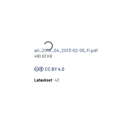
Ladataan...
ati_2012_04_2013-02-05_fi.pdf
490.63 KB
CC BY 4.0
Lataukset
43