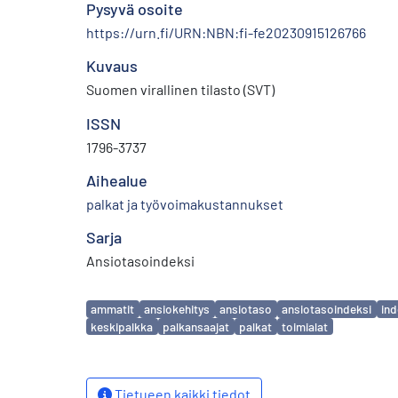
Pysyvä osoite
https://urn.fi/URN:NBN:fi-fe20230915126766
Kuvaus
Suomen virallinen tilasto (SVT)
ISSN
1796-3737
Aihealue
palkat ja työvoimakustannukset
Sarja
Ansiotasoindeksi
Avainsanat
ammatit
ansiokehitys
ansiotaso
ansiotasoindeksi
ind
keskipalkka
palkansaajat
palkat
toimialat
Tietueen kaikki tiedot