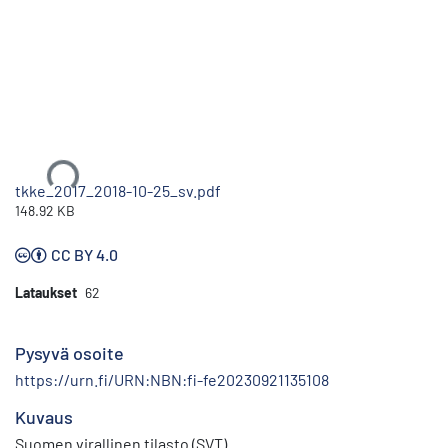
Ladataan...
tkke_2017_2018-10-25_sv.pdf
148.92 KB
CC BY 4.0
Lataukset
62
Pysyvä osoite
https://urn.fi/URN:NBN:fi-fe20230921135108
Kuvaus
Suomen virallinen tilasto (SVT)