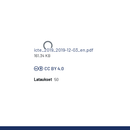
Ladataan...
icte_2019_2019-12-03_en.pdf
161.34 KB
CC BY 4.0
Lataukset
50