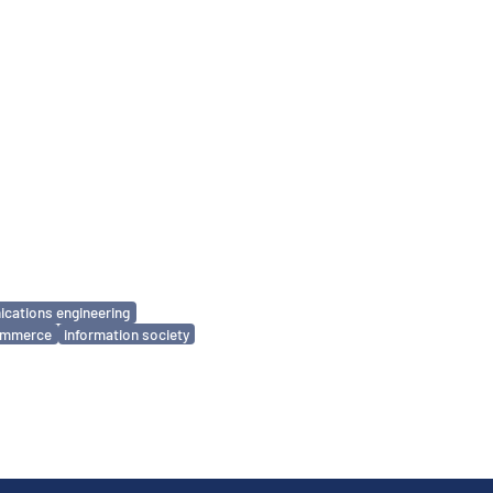
cations engineering
commerce
information society