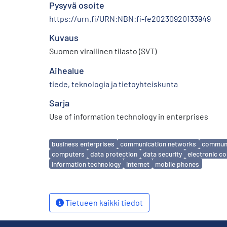
Pysyvä osoite
https://urn.fi/URN:NBN:fi-fe20230920133949
Kuvaus
Suomen virallinen tilasto (SVT)
Aihealue
tiede, teknologia ja tietoyhteiskunta
Sarja
Use of information technology in enterprises
Avainsanat
business enterprises
communication networks
communi
computers
data protection
data security
electronic 
information technology
internet
mobile phones
Tietueen kaikki tiedot