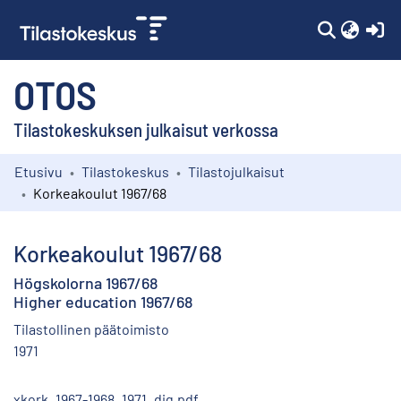
(c
OTOS
Tilastokeskuksen julkaisut verkossa
Etusivu
Tilastokeskus
Tilastojulkaisut
Kokoelmat
Korkeakoulut 1967/68
Selaa
Korkeakoulut 1967/68
Högskolorna 1967/68
Higher education 1967/68
Tilastollinen päätoimisto
1971
xkork_1967-1968_1971_dig.pdf