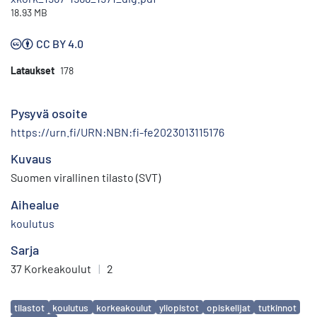
18.93 MB
CC BY 4.0
Lataukset
178
Pysyvä osoite
https://urn.fi/URN:NBN:fi-fe2023013115176
Kuvaus
Suomen virallinen tilasto (SVT)
Aihealue
koulutus
Sarja
37 Korkeakoulut
|
2
Avainsanat
tilastot
koulutus
korkeakoulut
yliopistot
opiskelijat
tutkinnot