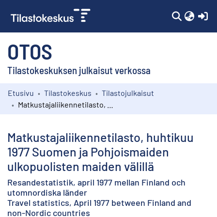
(c
OTOS
Tilastokeskuksen julkaisut verkossa
Etusivu
Tilastokeskus
Tilastojulkaisut
Kokoelmat
Matkustajaliikennetilasto, huhtikuu 1977 Suomen ja Pohjoismaiden ulkopuolisten maiden välillä
Selaa
Matkustajaliikennetilasto, huhtikuu
1977 Suomen ja Pohjoismaiden
ulkopuolisten maiden välillä
Resandestatistik, april 1977 mellan Finland och
utomnordiska länder
Travel statistics, April 1977 between Finland and
non-Nordic countries