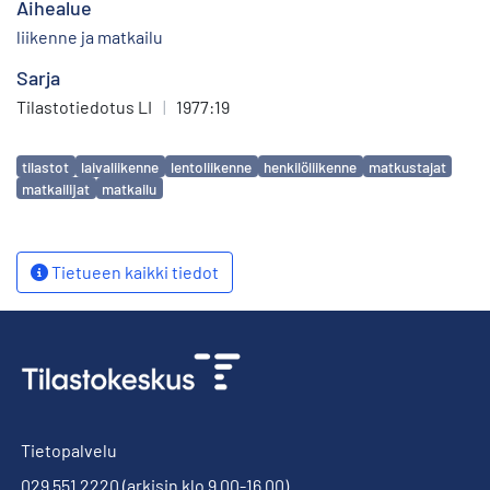
Aihealue
liikenne ja matkailu
Sarja
Tilastotiedotus LI
|
1977:19
Avainsanat
tilastot
laivaliikenne
lentoliikenne
henkilöliikenne
matkustajat
matkailijat
matkailu
Tietueen kaikki tiedot
Tietopalvelu
029 551 2220
(arkisin klo 9.00-16.00)