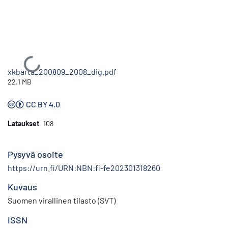
Ladataan...
xkbarta_200809_2008_dig.pdf
22.1 MB
CC BY 4.0
Lataukset
108
Pysyvä osoite
https://urn.fi/URN:NBN:fi-fe202301318260
Kuvaus
Suomen virallinen tilasto (SVT)
ISSN