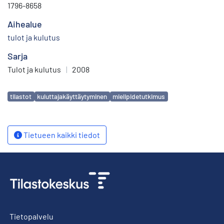
1796-8658
Aihealue
tulot ja kulutus
Sarja
Tulot ja kulutus
|
2008
Avainsanat
tilastot
kuluttajakäyttäytyminen
mielipidetutkimus
Tietueen kaikki tiedot
Tietopalvelu