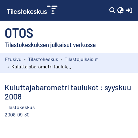
(c
OTOS
Tilastokeskuksen julkaisut verkossa
Etusivu
Tilastokeskus
Tilastojulkaisut
Kokoelmat
Kuluttajabarometri taulukot : syyskuu 2008
Selaa
Kuluttajabarometri taulukot : syyskuu
2008
Tilastokeskus
2008-09-30