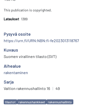
This publication is copyrighted.
Lataukset
1389
Pysyvä osoite
https://urn.fi/URN:NBN:fi-fe2023013118767
Kuvaus
Suomen virallinen tilasto (SVT)
Aihealue
rakentaminen
Sarja
Valtion rakennushallinto 16
|
49
Avainsanat
tilastot
rakennushankkeet
rakennushallinto