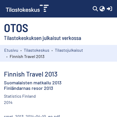
(c
OTOS
Tilastokeskuksen julkaisut verkossa
Etusivu
Tilastokeskus
Tilastojulkaisut
Kokoelmat
Finnish Travel 2013
Selaa
Finnish Travel 2013
Suomalaisten matkailu 2013
Finländarnas resor 2013
Statistics Finland
2014
smat_2013_2014-04-10_en.pdf