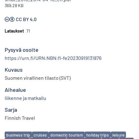
369.28 KB
CC BY 4.0
Lataukset
71
Pysyvä osoite
https://urn.fi/URN:NBN:fi-fe20230919131876
Kuvaus
Suomen virallinen tilasto (SVT)
Aihealue
liikenne ja matkailu
Sarja
Finnish Travel
Avainsanat
business trip
cruises
domestic tourism
holiday trips
leisure