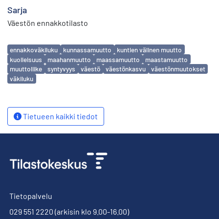
Sarja
Väestön ennakkotilasto
Avainsanat
ennakkoväkiluku
kunnassamuutto
kuntien välinen muutto
kuolleisuus
maahanmuutto
maassamuutto
maastamuutto
muuttoliike
syntyvyys
väestö
väestönkasvu
väestönmuutokset
väkiluku
Tietueen kaikki tiedot
Tietopalvelu
029 551 2220
(arkisin klo 9.00-16.00)