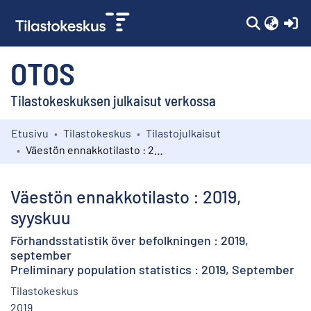
(c
OTOS
Tilastokeskuksen julkaisut verkossa
Etusivu
Tilastokeskus
Tilastojulkaisut
Kokoelmat
Väestön ennakkotilasto : 2019, syyskuu
Selaa
Väestön ennakkotilasto : 2019,
syyskuu
Förhandsstatistik över befolkningen : 2019,
september
Preliminary population statistics : 2019, September
Tilastokeskus
2019