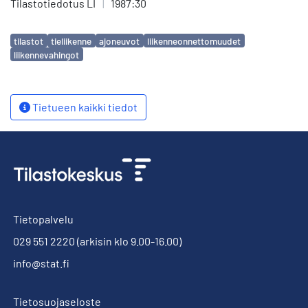
Tilastotiedotus LI
|
1987:30
Avainsanat
tilastot
tieliikenne
ajoneuvot
liikenneonnettomuudet
liikennevahingot
Tietueen kaikki tiedot
Tietopalvelu
029 551 2220
(arkisin klo 9.00-16.00)
info@stat.fi
Tietosuojaseloste