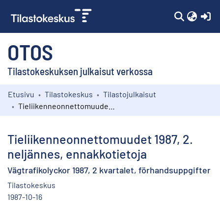
(c
OTOS
Tilastokeskuksen julkaisut verkossa
Etusivu
Tilastokeskus
Tilastojulkaisut
Kokoelmat
Tieliikenneonnettomuudet 1987, 2. neljännes, ennakkotietoja
Selaa
Tieliikenneonnettomuudet 1987, 2.
neljännes, ennakkotietoja
Vägtrafikolyckor 1987, 2 kvartalet, förhandsuppgifter
Tilastokeskus
1987-10-16