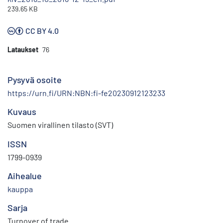
239.65 KB
CC BY 4.0
Lataukset
76
Pysyvä osoite
https://urn.fi/URN:NBN:fi-fe20230912123233
Kuvaus
Suomen virallinen tilasto (SVT)
ISSN
1799-0939
Aihealue
kauppa
Sarja
Turnover of trade