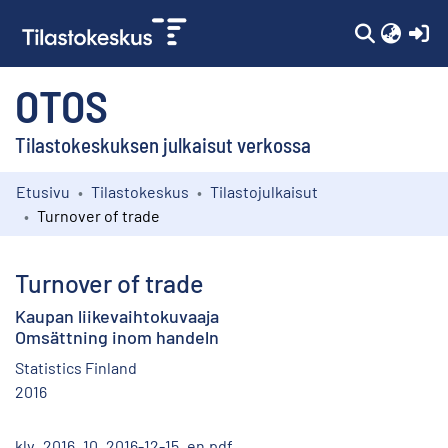
(c
OTOS
Tilastokeskuksen julkaisut verkossa
Etusivu
Tilastokeskus
Tilastojulkaisut
Kokoelmat
Turnover of trade
Selaa
Turnover of trade
Kaupan liikevaihtokuvaaja
Omsättning inom handeln
Statistics Finland
2016
klv_2016_10_2016-12-15_en.pdf