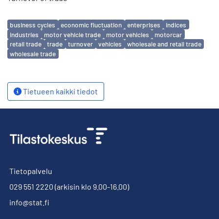
Avainsanat
business cycles
economic fluctuation
enterprises
indices
industries
motor vehicle trade
motor vehicles
motorcar
retail trade
trade
turnover
vehicles
wholesale and retail trade
wholesale trade
Tietueen kaikki tiedot
Tietopalvelu
029 551 2220
(arkisin klo 9.00-16.00)
info@stat.fi