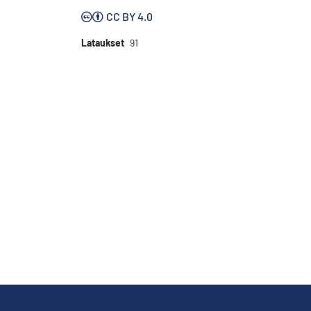
CC BY 4.0
Lataukset
91