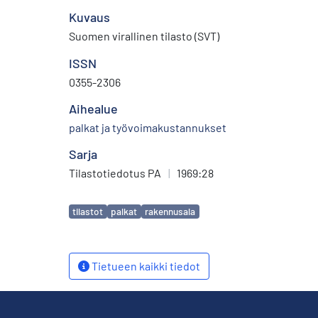
Kuvaus
Suomen virallinen tilasto (SVT)
ISSN
0355-2306
Aihealue
palkat ja työvoimakustannukset
Sarja
Tilastotiedotus PA
|
1969:28
Avainsanat
tilastot
palkat
rakennusala
Tietueen kaikki tiedot