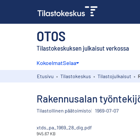
OTOS
Tilastokeskuksen julkaisut verkossa
Kokoelmat
Selaa
Etusivu
Tilastokeskus
Tilastojulkaisut
Rakennusalan työntekijö
Tilastollinen päätoimisto
1969-07-07
xtds_pa_1969_28_dig.pdf
945.67 KB