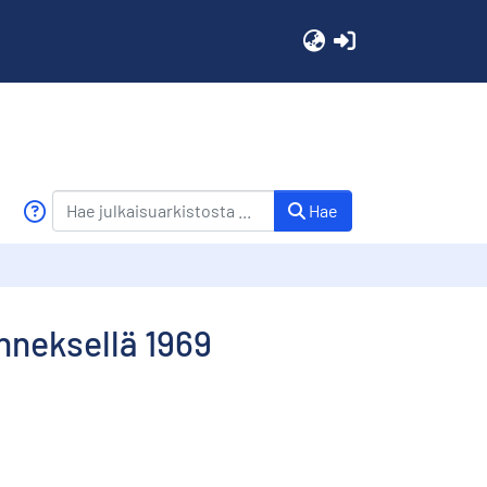
(current)
Hae
nneksellä 1969