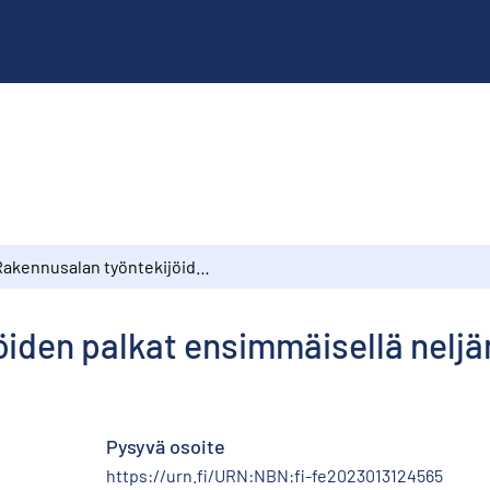
Rakennusalan työntekijöiden palkat ensimmäisellä neljänneksellä 1969
iden palkat ensimmäisellä neljä
Pysyvä osoite
https://urn.fi/URN:NBN:fi-fe2023013124565