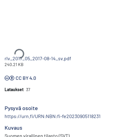
Ladataan...
rlv_2017_05_2017-08-14_sv.pdf
240.21 KB
CC BY 4.0
Lataukset
37
Pysyvä osoite
https://urn.fi/URN:NBN:fi-fe20230905118231
Kuvaus
Suomen virallinen tilasto (SVT)