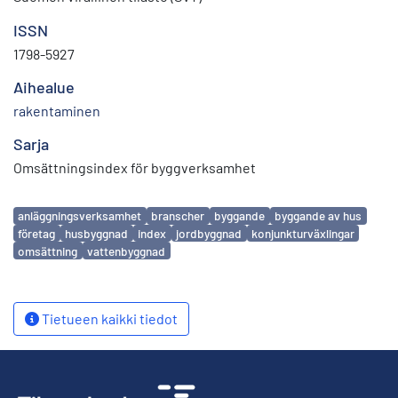
ISSN
1798-5927
Aihealue
rakentaminen
Sarja
Omsättningsindex för byggverksamhet
Avainsanat
anläggningsverksamhet
branscher
byggande
byggande av hus
företag
husbyggnad
index
jordbyggnad
konjunkturväxlingar
omsättning
vattenbyggnad
Tietueen kaikki tiedot