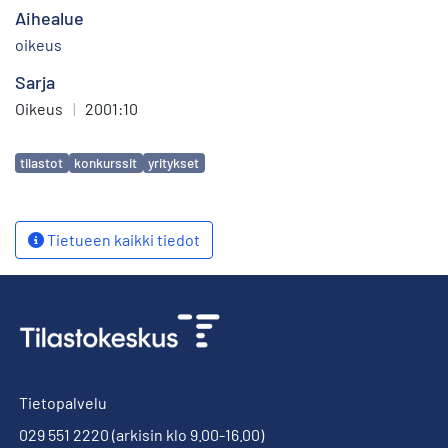
Aihealue
oikeus
Sarja
Oikeus
|
2001:10
Avainsanat
tilastot
konkurssit
yritykset
Tietueen kaikki tiedot
Tietopalvelu
029 551 2220
(arkisin klo 9.00-16.00)