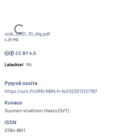
Ladataan...
xoik_2001_10_dig.pdf
4.91 MB
CC BY 4.0
Lataukset
155
Pysyvä osoite
https://urn.fi/URN:NBN:fi-fe2023013121787
Kuvaus
Suomen virallinen tilasto (SVT)
ISSN
0784-8811