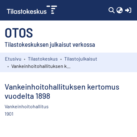
(c
OTOS
Tilastokeskuksen julkaisut verkossa
Etusivu
Tilastokeskus
Tilastojulkaisut
Kokoelmat
Vankeinhoitohallituksen kertomus vuodelta 1898
Selaa
Vankeinhoitohallituksen kertomus
vuodelta 1898
Vankeinhoitohallitus
1901