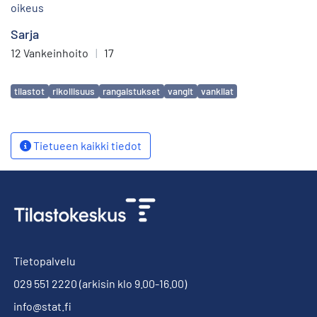
oikeus
Sarja
12 Vankeinhoito
|
17
Avainsanat
tilastot
rikollisuus
rangaistukset
vangit
vankilat
Tietueen kaikki tiedot
Tietopalvelu
029 551 2220
(arkisin klo 9.00-16.00)
info@stat.fi