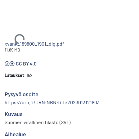
Ladataan...
xvank_189800_1901_dig.pdf
11.89 MB
CC BY 4.0
Lataukset
152
Pysyvä osoite
https://urn.fi/URN:NBN:fi-fe2023013121803
Kuvaus
Suomen virallinen tilasto (SVT)
Aihealue