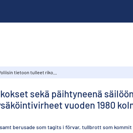
Poliisin tietoon tulleet rikokset sekä päihtyneenä säilöön otetut, tullin tietoon tulleet tullirikokset ja pysäköintivirheet vuoden 1980 kolmannen neljänneksen aikana
rikokset sekä päihtyneenä säilöön 
a pysäköintivirheet vuoden 1980 k
amt berusade som tagits i förvar, tullbrott som kommit 