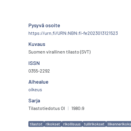
Pysyvä osoite
https://urn.fi/URN:NBN:fi-fe2023013121523
Kuvaus
Suomen virallinen tilasto (SVT)
ISSN
0355-2292
Aihealue
oikeus
Sarja
Tilastotiedotus OI
|
1980:9
Avainsanat
tilastot
rikokset
rikollisuus
tullirikokset
liikennerikok