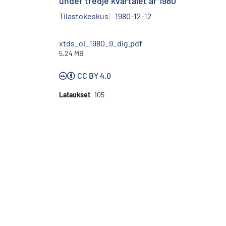
under tredje kvartalet år 1980
Tilastokeskus
1980-12-12
xtds_oi_1980_9_dig.pdf
5.24 MB
CC BY 4.0
Lataukset
105