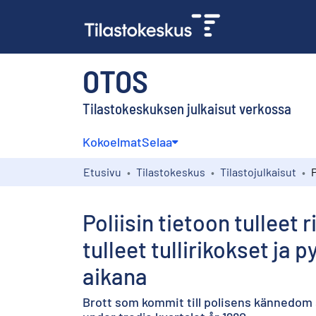
OTOS
Tilastokeskuksen julkaisut verkossa
Kokoelmat
Selaa
Etusivu
Tilastokeskus
Tilastojulkaisut
Poliisin tietoon tulleet 
tulleet tullirikokset j
aikana
Brott som kommit till polisens kännedom s