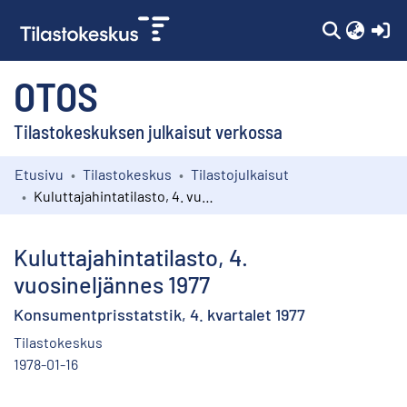
(c
OTOS
Tilastokeskuksen julkaisut verkossa
Etusivu
Tilastokeskus
Tilastojulkaisut
Kokoelmat
Kuluttajahintatilasto, 4. vuosineljännes 1977
Selaa
Kuluttajahintatilasto, 4.
vuosineljännes 1977
Konsumentprisstatstik, 4. kvartalet 1977
Tilastokeskus
1978-01-16