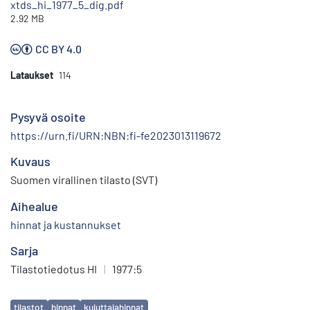
xtds_hi_1977_5_dig.pdf
2.92 MB
CC BY 4.0
Lataukset
114
Pysyvä osoite
https://urn.fi/URN:NBN:fi-fe2023013119672
Kuvaus
Suomen virallinen tilasto (SVT)
Aihealue
hinnat ja kustannukset
Sarja
Tilastotiedotus HI
|
1977:5
Avainsanat
tilastot
hinnat
kuluttajahinnat