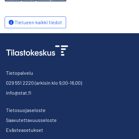
Tietueen kaikki tiedot
Tietopalvelu
029 551 2220
(arkisin klo 9.00-16.00)
info@stat.fi
Tietosuojaseloste
Saavutettavuusseloste
Evästeasetukset