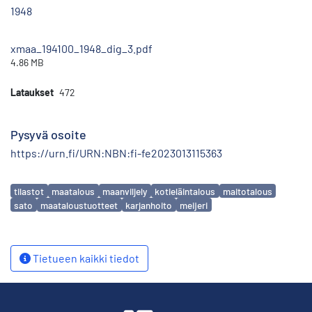
1948
xmaa_194100_1948_dig_3.pdf
4.86 MB
Lataukset
472
Pysyvä osoite
https://urn.fi/URN:NBN:fi-fe2023013115363
Avainsanat
tilastot
maatalous
maanviljely
kotieläintalous
maitotalous
sato
maataloustuotteet
karjanhoito
meijeri
Tietueen kaikki tiedot