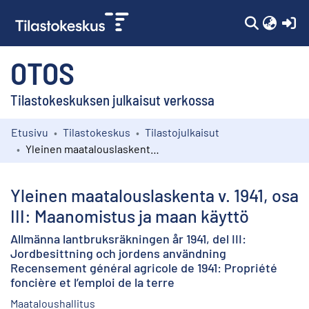
(c
OTOS
Tilastokeskuksen julkaisut verkossa
Etusivu
Tilastokeskus
Tilastojulkaisut
Kokoelmat
Yleinen maatalouslaskenta v. 1941, osa III: Maanomistus ja maan käyttö
Selaa
Yleinen maatalouslaskenta v. 1941, osa
III: Maanomistus ja maan käyttö
Allmänna lantbruksräkningen år 1941, del III:
Jordbesittning och jordens användning
Recensement général agricole de 1941: Propriété
foncière et l’emploi de la terre
Maataloushallitus