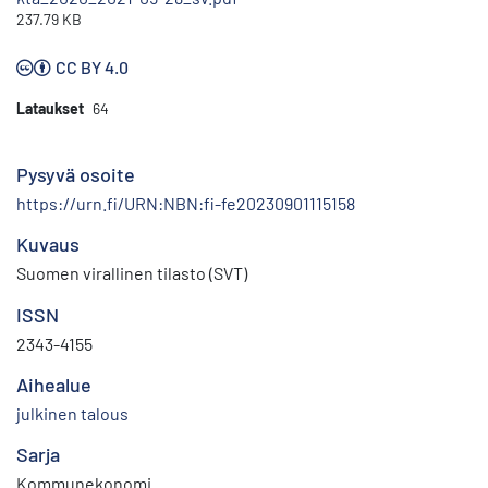
237.79 KB
CC BY 4.0
Lataukset
64
Pysyvä osoite
https://urn.fi/URN:NBN:fi-fe20230901115158
Kuvaus
Suomen virallinen tilasto (SVT)
ISSN
2343-4155
Aihealue
julkinen talous
Sarja
Kommunekonomi