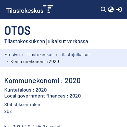
(c
OTOS
Tilastokeskuksen julkaisut verkossa
Etusivu
Tilastokeskus
Tilastojulkaisut
Kokoelmat
Kommunekonomi : 2020
Selaa
Kommunekonomi : 2020
Kuntatalous : 2020
Local government finances : 2020
Statistikcentralen
2021
kta_2020_2021-05-28_sv.pdf