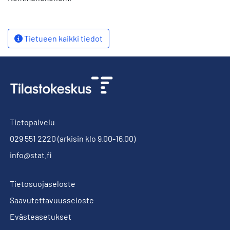
Tietueen kaikki tiedot
Tietopalvelu
029 551 2220
(arkisin klo 9.00-16.00)
info@stat.fi
Tietosuojaseloste
Saavutettavuusseloste
Evästeasetukset