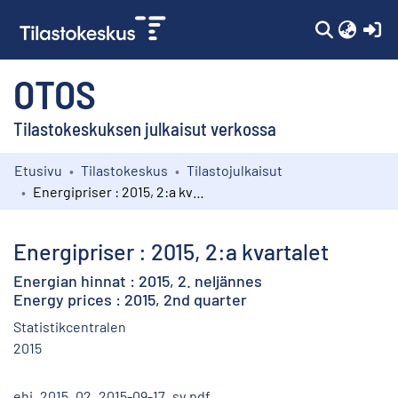
(c
OTOS
Tilastokeskuksen julkaisut verkossa
Etusivu
Tilastokeskus
Tilastojulkaisut
Kokoelmat
Energipriser : 2015, 2:a kvartalet
Selaa
Energipriser : 2015, 2:a kvartalet
Energian hinnat : 2015, 2. neljännes
Energy prices : 2015, 2nd quarter
Statistikcentralen
2015
ehi_2015_02_2015-09-17_sv.pdf