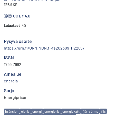
336.9 KB
CC BY 4.0
Lataukset
40
Pysyvä osoite
https://urn.fi/URN:NBN:fi-fe20230911122657
ISSN
1799-7992
Aihealue
energia
Sarja
Energipriser
Avainsanat
bränslen
elpris
energi
energipris
energiskatt
fjärrvärme
flis