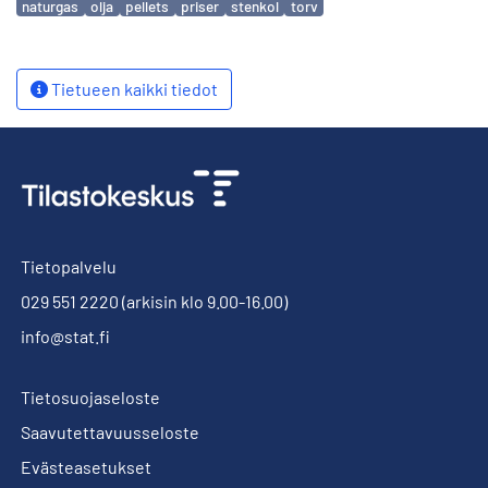
naturgas
olja
pellets
priser
stenkol
torv
Tietueen kaikki tiedot
Tietopalvelu
029 551 2220
(arkisin klo 9.00-16.00)
info@stat.fi
Tietosuojaseloste
Saavutettavuusseloste
Evästeasetukset