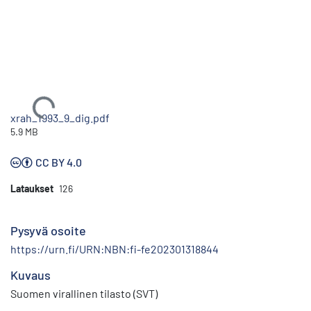
Ladataan...
xrah_1993_9_dig.pdf
5.9 MB
CC BY 4.0
Lataukset
126
Pysyvä osoite
https://urn.fi/URN:NBN:fi-fe202301318844
Kuvaus
Suomen virallinen tilasto (SVT)