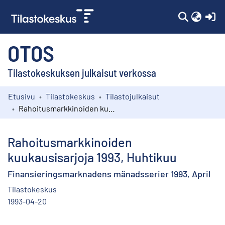
(c
OTOS
Tilastokeskuksen julkaisut verkossa
Etusivu
Tilastokeskus
Tilastojulkaisut
Kokoelmat
Rahoitusmarkkinoiden kuukausisarjoja 1993, Huhtikuu
Selaa
Rahoitusmarkkinoiden
kuukausisarjoja 1993, Huhtikuu
Finansieringsmarknadens mänadsserier 1993, April
Tilastokeskus
1993-04-20