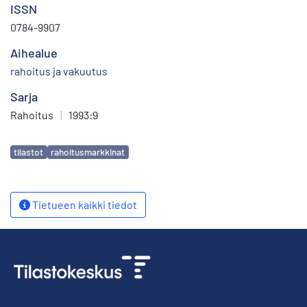
ISSN
0784-9907
Aihealue
rahoitus ja vakuutus
Sarja
Rahoitus
|
1993:9
Avainsanat
tilastot
rahoitusmarkkinat
Tietueen kaikki tiedot