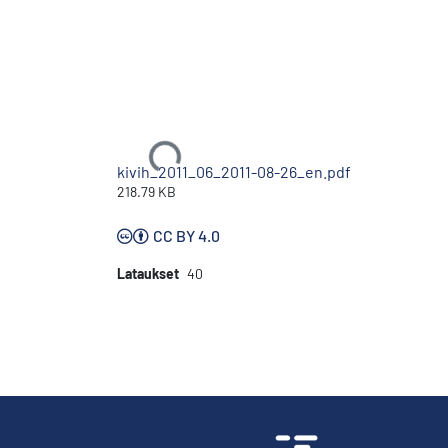
Ladataan...
kivih_2011_06_2011-08-26_en.pdf
218.79 KB
CC BY 4.0
Lataukset
40