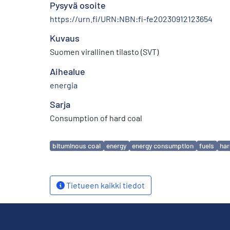
Pysyvä osoite
https://urn.fi/URN:NBN:fi-fe20230912123654
Kuvaus
Suomen virallinen tilasto (SVT)
Aihealue
energia
Sarja
Consumption of hard coal
Avainsanat
bituminous coal
energy
energy consumption
fuels
har
Tietueen kaikki tiedot