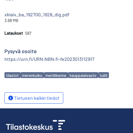
xklaiv_ba_192700_1928_dig.pdf
3.68 MB
Lataukset
587
Pysyvä osoite
https://urn.fi/URN:NBN:fi-fe2023013112917
Avainsanat
tilastot
merenkulku
meriliikenne
kauppalaivasto
tullit
Tietueen kaikki tiedot