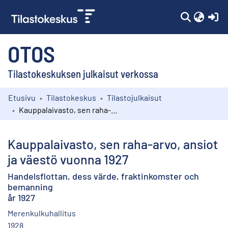
(c
OTOS
Tilastokeskuksen julkaisut verkossa
Etusivu
Tilastokeskus
Tilastojulkaisut
Kokoelmat
Kauppalaivasto, sen raha-arvo, ansiot ja väestö vuonna 1927
Selaa
Kauppalaivasto, sen raha-arvo, ansiot
ja väestö vuonna 1927
Handelsflottan, dess värde, fraktinkomster och
bemanning
år 1927
Merenkulkuhallitus
1928