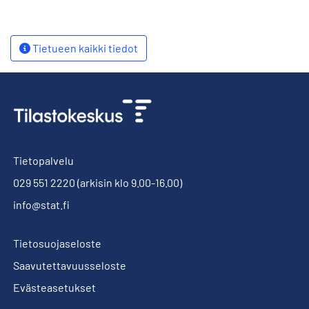
Tietueen kaikki tiedot
Tietopalvelu
029 551 2220
(arkisin klo 9.00-16.00)
info@stat.fi
Tietosuojaseloste
Saavutettavuusseloste
Evästeasetukset