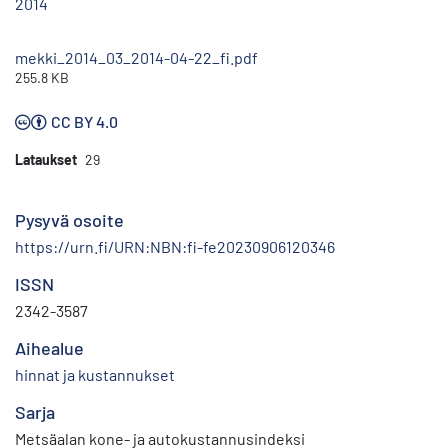
2014
mekki_2014_03_2014-04-22_fi.pdf
255.8 KB
CC BY 4.0
Lataukset
29
Pysyvä osoite
https://urn.fi/URN:NBN:fi-fe20230906120346
ISSN
2342-3587
Aihealue
hinnat ja kustannukset
Sarja
Metsäalan kone- ja autokustannusindeksi