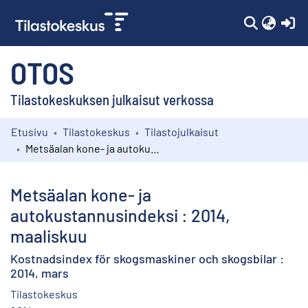
(c
OTOS
Tilastokeskuksen julkaisut verkossa
Etusivu
Tilastokeskus
Tilastojulkaisut
Kokoelmat
Metsäalan kone- ja autokustannusindeksi : 2014, maaliskuu
Selaa
Metsäalan kone- ja
autokustannusindeksi : 2014,
maaliskuu
Kostnadsindex för skogsmaskiner och skogsbilar :
2014, mars
Tilastokeskus