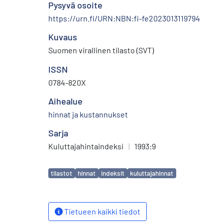
Pysyvä osoite
https://urn.fi/URN:NBN:fi-fe2023013119794
Kuvaus
Suomen virallinen tilasto (SVT)
ISSN
0784-820X
Aihealue
hinnat ja kustannukset
Sarja
Kuluttajahintaindeksi
|
1993:9
Avainsanat
tilastot
hinnat
indeksit
kuluttajahinnat
Tietueen kaikki tiedot