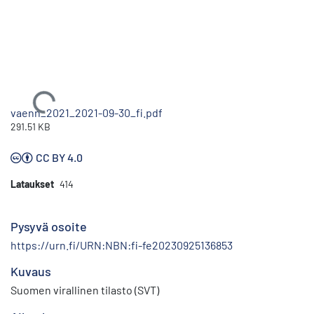
Ladataan...
vaenn_2021_2021-09-30_fi.pdf
291.51 KB
CC BY 4.0
Lataukset
414
Pysyvä osoite
https://urn.fi/URN:NBN:fi-fe20230925136853
Kuvaus
Suomen virallinen tilasto (SVT)